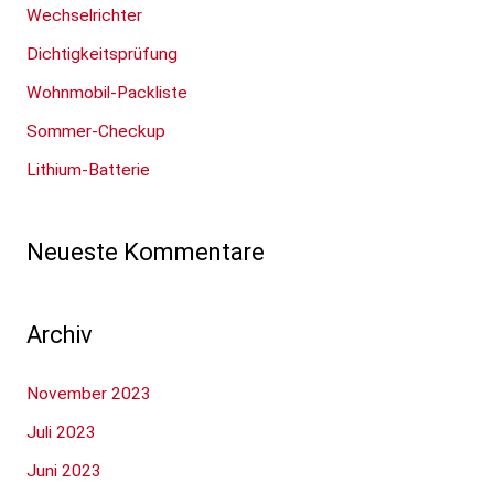
e
Wechselrichter
n
Dichtigkeitsprüfung
n
Wohnmobil-Packliste
a
Sommer-Checkup
c
Lithium-Batterie
h
:
Neueste Kommentare
Archiv
November 2023
Juli 2023
Juni 2023