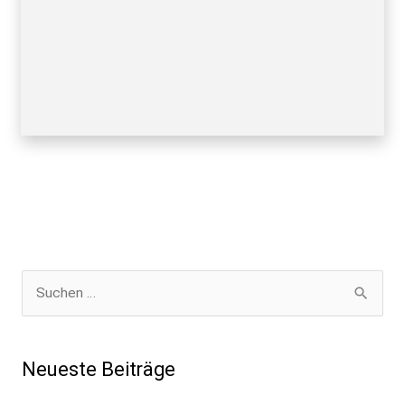
S
u
c
Neueste Beiträge
h